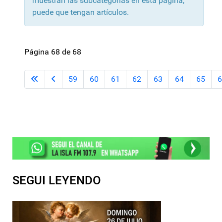
muestran las subcategorías en esta página,
puede que tengan artículos.
Página 68 de 68
59
60
61
62
63
64
65
6
SEGUI LEYENDO