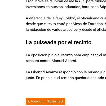
Productiva se reunirán desde las 15 para rubric
inversiones en nuevas industrias, bautizado Súp
A diferencia de la "Ley Lobby", el oficialismo cu
desde que el texto entró por Mesa de Entradas. A
la redacción de varios artículos, y desde el ofi
La pulseada por el recinto
La oposición pidió el recinto para emplazar, el 
censura contra Manuel Adorni.
La Libertad Avanza respondió con la misma juga
junio. En principio, el temario quedaría acotado
Artículo anterior: Para proteger a Manuel Adorni, Patri
Artículo siguiente: El Gobierno decretó u
Anterior
Siguiente