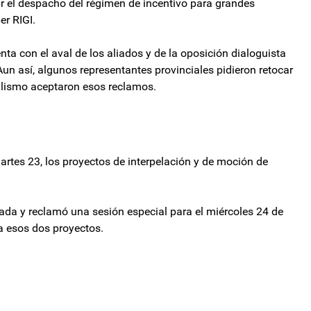
ar el despacho del régimen de incentivo para grandes
er RIGI.
enta con el aval de los aliados y de la oposición dialoguista
un así, algunos representantes provinciales pidieron retocar
cialismo aceptaron esos reclamos.
martes 23, los proyectos de interpelación y de moción de
da y reclamó una sesión especial para el miércoles 24 de
 a esos dos proyectos.
cia Bullrich quiere levantar la sesión, pero Mayans afila los dientes
n importante aumento de sueldo para los militares: quiénes lo recibirán