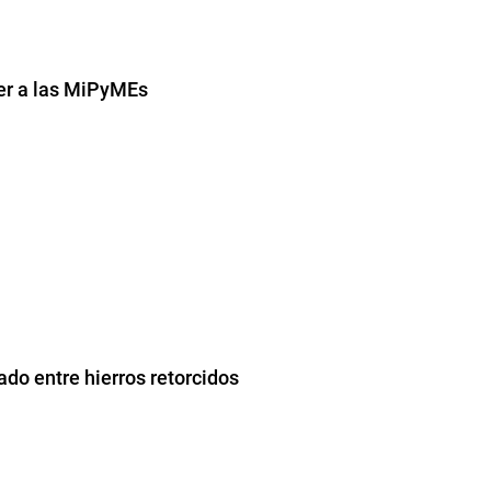
cer a las MiPyMEs
do entre hierros retorcidos