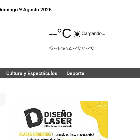
Domingo 9 Agosto 2026
--°C
☀️
Cargando...
💨
🔼
🔽
-- km/h
--°C
--°C
Cultura y Espectáculos
Deporte