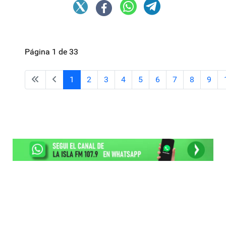
Página 1 de 33
1
2
3
4
5
6
7
8
9