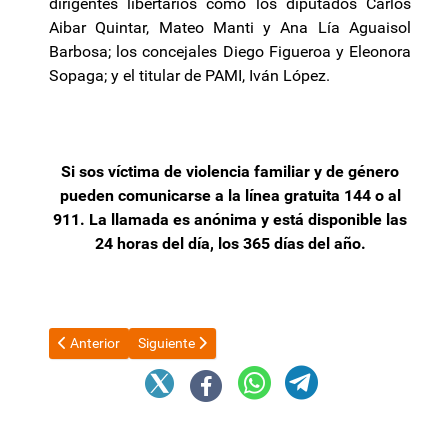
dirigentes libertarios como los diputados Carlos
Aibar Quintar, Mateo Manti y Ana Lía Aguaisol
Barbosa; los concejales Diego Figueroa y Eleonora
Sopaga; y el titular de PAMI, Iván López.
Si sos víctima de violencia familiar y de género
pueden comunicarse a la línea gratuita 144 o al
911. La llamada es anónima y está disponible las
24 horas del día, los 365 días del año.
Artículo anterior: Jalil expuso en Congreso Argentino de Ejecut
Artículo siguiente: Capitanich pidió la intervenció
Anterior
Siguiente