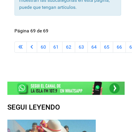
muestran las subcategorías en esta página,
puede que tengan artículos.
Página 69 de 69
60
61
62
63
64
65
66
6
SEGUI LEYENDO