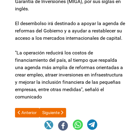
Garantía de Inversiones (MIGA), por sus siglas en
inglés.
El desembolso irá destinado a apoyar la agenda de
reformas del Gobierno y a ayudar a restablecer su
acceso a los mercados internacionales de capital.
"La operación reducirá los costos de
financiamiento del país, al tiempo que respalda
una agenda más amplia de reformas orientadas a
crear empleo, atraer inversiones en infraestructura
y mejorar la inclusión financiera de las pequeñas
empresas, entre otras medidas", señaló el
comunicado
Artículo anterior: Canasta de crianza: según el INDEC, en mayo 
Artículo siguiente: Milei será el principal exposito
Anterior
Siguiente