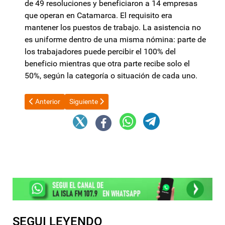
de 49 resoluciones y beneficiaron a 14 empresas
que operan en Catamarca. El requisito era
mantener los puestos de trabajo. La asistencia no
es uniforme dentro de una misma nómina: parte de
los trabajadores puede percibir el 100% del
beneficio mientras que otra parte recibe solo el
50%, según la categoría o situación de cada uno.
Artículo anterior: Caputo sale a buscar $11 billones para refin
Artículo siguiente: El Gobierno ya tiene a sus cuatr
Anterior
Siguiente
SEGUI LEYENDO