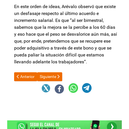
En este orden de ideas, Arévalo observó que existe
un desfasaje respecto al último acuerdo e
incremento salarial. Es que “al ser bimestral,
sabemos que la mejora se la percibe a los 60 días
y eso hace que el peso se desvalorice aún más, así
que, por ende, pretendemos que se recupere ese
poder adquisitivo a través de este bono y que se
pueda paliar la situación difícil que estamos
llevando adelante los trabajadores”.
Artículo anterior: Jubilados de Catamarca se manifiestan en con
Artículo siguiente: Pettovello homenajeó a Sarmien
Anterior
Siguiente