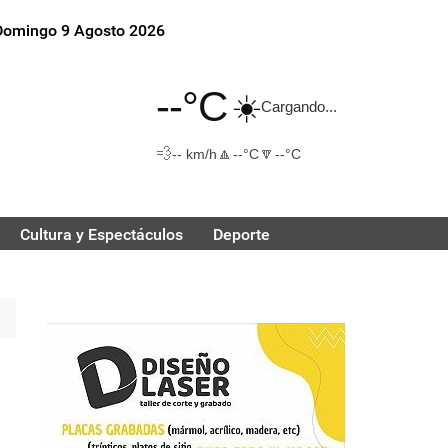
Domingo 9 Agosto 2026
--°C
☀️
Cargando...
💨
🔼
🔽
-- km/h
--°C
--°C
Cultura y Espectáculos
Deporte