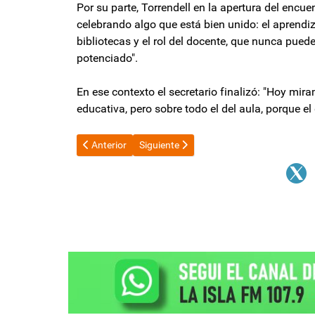
Por su parte, Torrendell en la apertura del encu
celebrando algo que está bien unido: el aprendiza
bibliotecas y el rol del docente, que nunca pued
potenciado".
En ese contexto el secretario finalizó: "Hoy mir
educativa, pero sobre todo el del aula, porque el
Artículo anterior: “Solicitamos un bono ante la pérdid
Artículo siguiente: Una familia necesitó 
Anterior
Siguiente