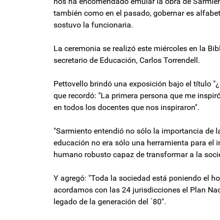
nos ha encomendado emular la obra de Sarmien
también como en el pasado, gobernar es alfabetiz
sostuvo la funcionaria.
La ceremonia se realizó este miércoles en la Bib
secretario de Educación, Carlos Torrendell.
Pettovello brindó una exposición bajo el título "¿
que recordó: "La primera persona que me inspiró
en todos los docentes que nos inspiraron".
"Sarmiento entendió no sólo la importancia de la
educación no era sólo una herramienta para el in
humano robusto capaz de transformar a la socied
Y agregó: "Toda la sociedad está poniendo el ho
acordamos con las 24 jurisdicciones el Plan Nac
legado de la generación del ´80".