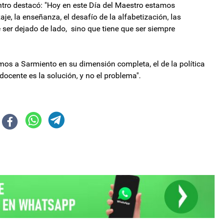
entro destacó: "Hoy en este Día del Maestro estamos
je, la enseñanza, el desafío de la alfabetización, las
e ser dejado de lado, sino que tiene que ser siempre
amos a Sarmiento en su dimensión completa, el de la política
 docente es la solución, y no el problema".
a de poder adquisitivo de nuestro salario”
$ 939.886 en agosto para no ser pobre, informó el Indec