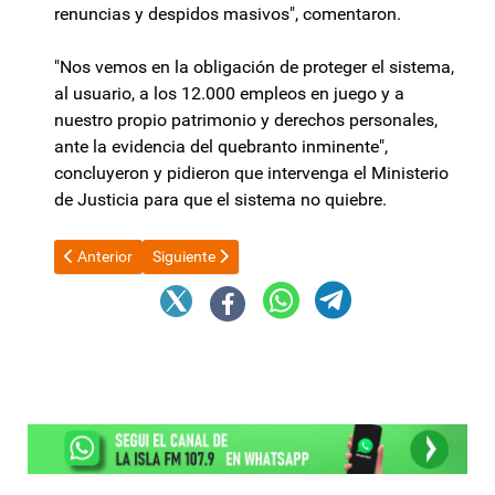
renuncias y despidos masivos", comentaron.
"Nos vemos en la obligación de proteger el sistema,
al usuario, a los 12.000 empleos en juego y a
nuestro propio patrimonio y derechos personales,
ante la evidencia del quebranto inminente",
concluyeron y pidieron que intervenga el Ministerio
de Justicia para que el sistema no quiebre.
Artículo anterior: Según Patricia Bullrich, La Libertad Avanza a
Artículo siguiente: Javier Milei no logra que la ec
Anterior
Siguiente