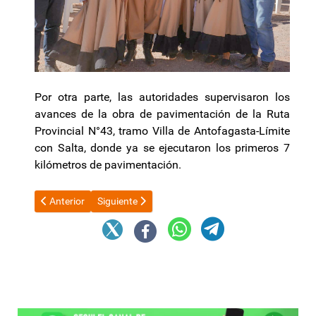
Por otra parte, las autoridades supervisaron los
avances de la obra de pavimentación de la Ruta
Provincial N°43, tramo Villa de Antofagasta-Límite
con Salta, donde ya se ejecutaron los primeros 7
kilómetros de pavimentación.
Artículo anterior: Caputo busca remonetizar con dólares del col
Artículo siguiente: Javier Milei participa en el Te
Anterior
Siguiente