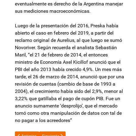
eventualmente es derecho de la Argentina manejar
sus mediciones macroeconómicas.
Luego de la presentación del 2016, Preska había
abierto el caso en febrero del 2019, a partir del
reclamo original de Aurelius, al que luego se sumó
Novoriver. Según recuerda el analista Sebastián
Maril, “el 21 de febrero de 2014, el entonces
ministro de Economía Axel Kicillof anunció que el
PBI del año 2013 había crecido 4,9%. Un mes más
tarde, el 26 de marzo de 2014, anunció que por una
revisión de cuentas (cambio de base de 1993 a
2004), el crecimiento había sido del 2,9%, menor al
3,22% que gatillaba el pago de cupón PIB. Fue un
anuncio sumamente ‘desprolijo’, que el mercado
tomó como otra manipulación de datos con tal de
no pagar a los acreedores”
Artículo anterior: Fuerzas de seguridad expresan su descontent
Artículo siguiente: Catamarca y Nación trabajan 