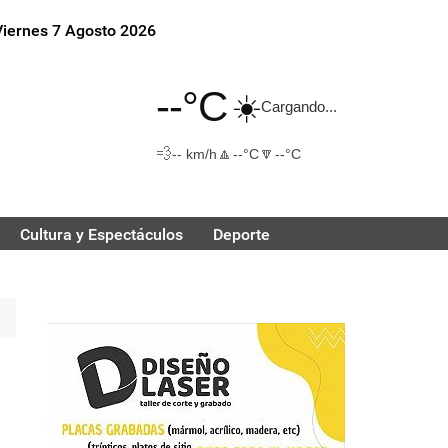
Viernes 7 Agosto 2026
--°C
☀️
Cargando...
💨
🔼
🔽
-- km/h
--°C
--°C
Cultura y Espectáculos
Deporte