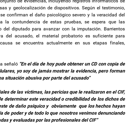
conjunto de evidencias, incluyendo registros informáticos de
as y geolocalización de dispositivos. Según el testimonio,
ense confirman el daño psicológico severo y la veracidad del
o a la contundencia de estas pruebas, se espera que las
o del diputado para avanzar con la imputación. Barrientos
a del acusado, el material probatorio es suficiente para
causa se encuentra actualmente en sus etapas finales,
da señaló
“En el día de hoy pude obtener un CD con copia de
lulares, yo soy de jamás mostrar la evidencia, pero forman
na situación abusiva por parte del acusado”
les de las víctimas, las pericias que le realizaron en el CIF,
e determinar este veracidad o credibilidad de los dichos de
e este de daño psíquico y obviamente que los hechos hayan
ía de poder y de todo lo que nosotros venimos denunciando
adas y evaluadas por las profesionales del CIF”