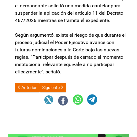
el demandante solicitó una medida cautelar para
suspender la aplicación del artículo 11 del Decreto
467/2026 mientras se tramita el expediente.
Según argumentó, existe el riesgo de que durante el
proceso judicial el Poder Ejecutivo avance con
futuras nominaciones a la Corte bajo las nuevas
reglas. “Participar después de cerrado el momento
institucional relevante equivale a no participar
eficazmente”, señaló.
Artículo anterior: Causa Javier Galán: “El que se sabe inocente
Artículo siguiente: Sector privado perdió 14.044 
Anterior
Siguiente