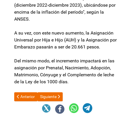
(diciembre 2022-diciembre 2023), ubicándose por
encima de la inflación del período", según la
ANSES.
A su vez, con este nuevo aumento, la Asignación
Universal por Hija e Hijo (AUH) y la Asignación por
Embarazo pasarán a ser de 20.661 pesos.
Del mismo modo, el incremento impactará en las
asignación por Prenatal, Nacimiento, Adopción,
Matrimonio, Cónyuge y el Complemento de leche
de la Ley de los 1000 días.
Artículo anterior: Trabajadores de la UNCA convocan a apoyar
Artículo siguiente: El Gobierno garantiza el crédit
Anterior
Siguiente