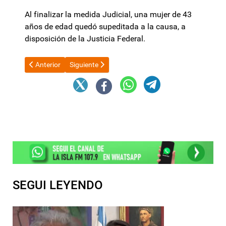
Al finalizar la medida Judicial, una mujer de 43
años de edad quedó supeditada a la causa, a
disposición de la Justicia Federal.
Artículo anterior: Jornada informativa por el Día Internacional d
Artículo siguiente: Con el Miércoles de Ceniza se i
Anterior
Siguiente
SEGUI LEYENDO