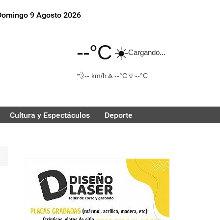
Domingo 9 Agosto 2026
--°C
☀️
Cargando...
💨
🔼
🔽
-- km/h
--°C
--°C
Cultura y Espectáculos
Deporte