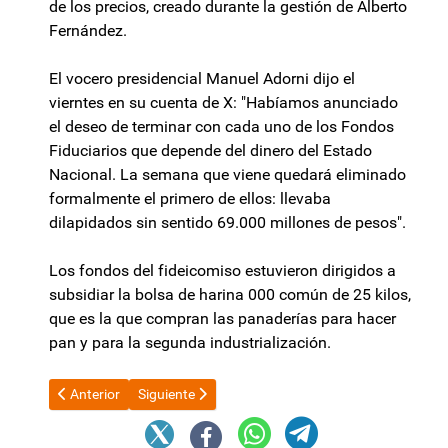
de los precios, creado durante la gestión de Alberto
Fernández.
El vocero presidencial Manuel Adorni dijo el
vierntes en su cuenta de X: "Habíamos anunciado
el deseo de terminar con cada uno de los Fondos
Fiduciarios que depende del dinero del Estado
Nacional. La semana que viene quedará eliminado
formalmente el primero de ellos: llevaba
dilapidados sin sentido 69.000 millones de pesos".
Los fondos del fideicomiso estuvieron dirigidos a
subsidiar la bolsa de harina 000 común de 25 kilos,
que es la que compran las panaderías para hacer
pan y para la segunda industrialización.
Artículo anterior: Vacunatorio VIP: Ginés González García será 
Artículo siguiente: El Gobernador de Santa Cruz co
Anterior
Siguiente