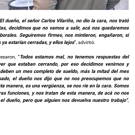
El dueño, el señor Carlos Vilariño, no dio la cara, nos trató
tas, decidimos que no vamos a salir, acá nos quedaremos
borales. Seguiremos firmes, nos mintieron, engañaron, si
ya estarían cerradas, y ellos lejos
”, advirtió.
esaron, “
Todos estamos mal, no tenemos respuestas del
r que estaban cerrando, por eso decidimos venirnos y
s deben un mes completo de sueldo, más la mitad del mes
asado, el dueño nos dijo que no nos preocupemos que no
sta manera, es una vergüenza, se nos ríe en la cara. Somos
as funciones, y nos tratan de esta manera, de acá no nos
el dueño, pero que alguien nos devuelva nuestro trabajo”
,
los tres estados con más consumo de combustible
consumo de combustibles: en qué provincia se vendió menos