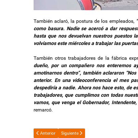
También aclaró, la postura de los empleados,
“
como basura. Nadie se acercó a dar respues
hasta que nos devuelvan nuestros puestos la
volvíamos este miércoles a trabajar las puertas 
También otros trabajadores de la fábrica expr
dueño, por un compañero nos enteremos aye
amotinarnos dentro”, también aclararon “No
anterior. En una videoconferencia el mes p
despediría a nadie. Ahora nos hace esto, de e
trabajadores, que cumplimos con todas nuestr
vamos, que venga el Gobernador, Intendente, 
remarcó.
Artículo anterior: Pese a la crisis, Catamarca entre 
Artículo siguiente: Histórica caída del 
Anterior
Siguiente