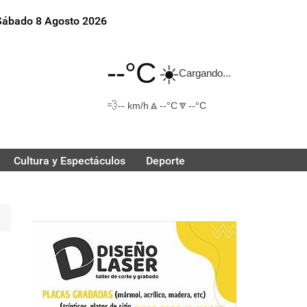
Sábado 8 Agosto 2026
--°C
☀️
Cargando...
💨
🔼
🔽
-- km/h
--°C
--°C
Cultura y Espectáculos
Deporte