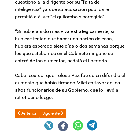
cuestionó a la dirigente por su “falta de
inteligencia” ya que su acusación pública le
permitió a él ver “el quilombo y corregirlo”.
“Si hubiera sido más viva estratégicamente, si
hubiese tenido que hacer una acción de esas,
hubiera esperado siete días o dos semanas porque
los que estábamos en el Gabinete ninguno se
enteró de los aumentos, señaló el libertario.
Cabe recordar que Tolosa Paz fue quien difundió el
aumento que había firmado Milei en favor de los
altos funcionarios de su Gobierno, que lo llevó a
retrotraerlo luego.
Artículo anterior: Las prepagas responden: "La inflación tambié
Artículo siguiente: Confirmado: Banco Galicia co
Anterior
Siguiente