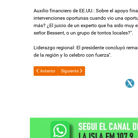
Auxilio financiero de EE.UU.: Sobre el apoyo fin
intervenciones oportunas cuando vio una oportu
más? ¿El juicio de un experto que ha sido muy e
señor Bessent, o un grupo de tontos locales?".
Liderazgo regional: El presidente concluyó rema
de la región y lo celebro con fuerza".
Artículo anterior: El 41% de los argentinos siente qu
Artículo siguiente: Sandra Pettovello ac
Anterior
Siguiente