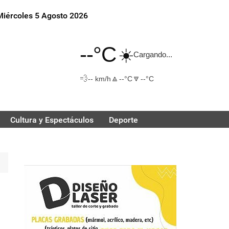
Miércoles 5 Agosto 2026
--°C
☀️
Cargando...
💨
🔼
🔽
-- km/h
--°C
--°C
Cultura y Espectáculos
Deporte