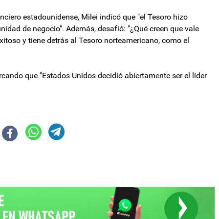
anciero estadounidense, Milei indicó que "el Tesoro hizo
nidad de negocio". Además, desafió: "¿Qué creen que vale
xitoso y tiene detrás al Tesoro norteamericano, como el
rcando que "Estados Unidos decidió abiertamente ser el líder
e vive peor que sus padres y el 63% ya resignó consumos
tivó una ayuda del Estado para conseguir trabajo