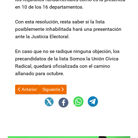
en 10 de los 16 departamentos.
Con esta resolución, resta saber si la lista
posiblemente inhabilitada hará una presentación
ante la Justicia Electoral.
En caso que no se radique ninguna objeción, los
precandidatos de la lista Somos la Unión Cívica
Radical, quedará oficializada con el camino
allanado para octubre.
Artículo anterior: Por qué YPF no actualizará esta noche el val
Artículo siguiente: Diputados aprobaron proyectos
Anterior
Siguiente