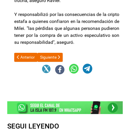
trucha, aseguró Ravier.
Y responsabilizó por las consecuencias de la cripto
estafa a quienes confiaron en la recomendación de
Milei. "las pérdidas que algunas personas pudieron
tener por la compra de un activo especulativo son
su responsabilidad", aseguró.
Artículo anterior: Franklin Medina cuestiona el pedido de expulsi
Artículo siguiente: El Gobierno eliminó la CONAL, 
Anterior
Siguiente
SEGUI LEYENDO