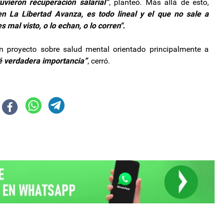
uvieron recuperación salarial”
, planteó. Más allá de esto,
 en La Libertad Avanza, es todo lineal y el que no sale a
s mal visto, o lo echan, o lo corren".
n proyecto sobre salud mental orientado principalmente a
 verdadera importancia”
, cerró.
ncontrar un cauce institucional para construir acuerdos”
ncio tras la caliente reunión de Gabinete con Milei: "Es la personalidad del 