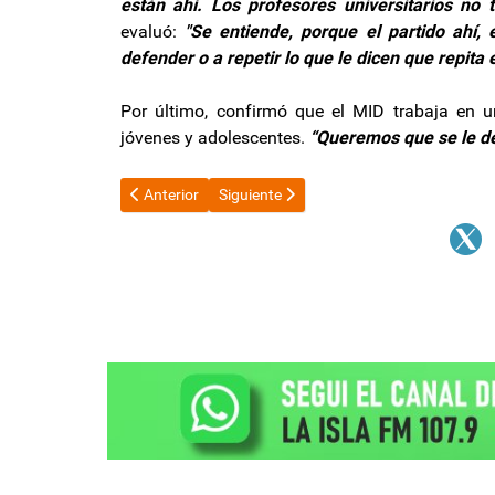
están ahí. Los profesores universitarios no t
evaluó:
"Se entiende, porque el partido ahí,
defender o a repetir lo que le dicen que repita e
Por último, confirmó que el MID trabaja en u
jóvenes y adolescentes.
“Queremos que se le dé
Artículo anterior: Villarruel: “Las diferencias deben e
Artículo siguiente: Bullrich rompió el sile
Anterior
Siguiente