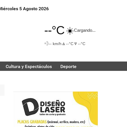
Miércoles 5 Agosto 2026
--°C
☀️
Cargando...
💨
🔼
🔽
-- km/h
--°C
--°C
Cultura y Espectáculos
Deporte