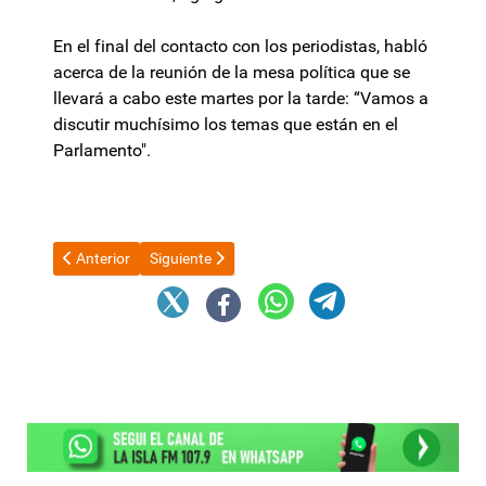
En el final del contacto con los periodistas, habló
acerca de la reunión de la mesa política que se
llevará a cabo este martes por la tarde: “Vamos a
discutir muchísimo los temas que están en el
Parlamento".
Artículo anterior: “Por los recortes, los recursos no llegan a la g
Artículo siguiente: El Gobierno cerró la venta de Tra
Anterior
Siguiente