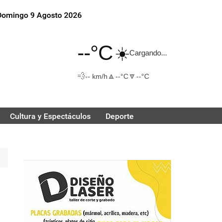
Domingo 9 Agosto 2026
--°C
☀️
Cargando...
💨
🔼
🔽
-- km/h
--°C
--°C
Cultura y Espectáculos
Deporte