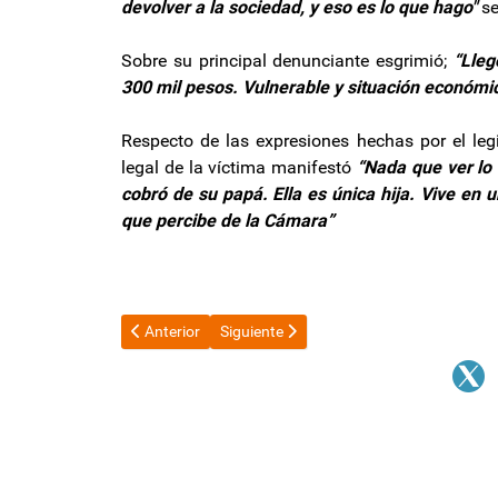
devolver a la sociedad, y eso es lo que hago"
se
Sobre su principal denunciante esgrimió;
“Lleg
300 mil pesos. Vulnerable y situación económi
Respecto de las expresiones hechas por el legi
legal de la víctima manifestó
“Nada que ver lo 
cobró de su papá. Ella es única hija. Vive en 
que percibe de la Cámara”
Artículo anterior: Fiesta del Poncho: Entradas para 
Artículo siguiente: La CGT se reúne y se
Anterior
Siguiente