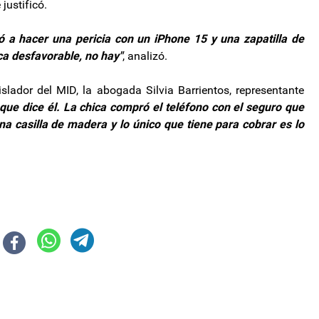
 justificó.
ó a hacer una pericia con un iPhone 15 y una zapatilla de
ca desfavorable, no hay"
, analizó.
slador del MID, la abogada Silvia Barrientos, representante
que dice él. La chica compró el teléfono con el seguro que
una casilla de madera y lo único que tiene para cobrar es lo
personas con discapacidad se otorgarán de manera online
 espera que anuncie las próximas medidas, pero aún sin un paro en el hori