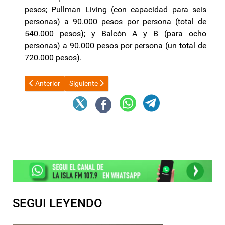
pesos; Pullman Living (con capacidad para seis
personas) a 90.000 pesos por persona (total de
540.000 pesos); y Balcón A y B (para ocho
personas) a 90.000 pesos por persona (un total de
720.000 pesos).
Artículo anterior: La Libertad Avanza hizo caer la sesión del S
Artículo siguiente: Para Galán su denunciante mie
Anterior
Siguiente
SEGUI LEYENDO