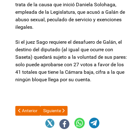
trata de la causa que inició Daniela Solohaga,
empleada de la Legislatura, que acusó a Galán de
abuso sexual, peculado de servicio y exenciones
ilegales.
Si el juez Sago requiere el desafuero de Galán, el
destino del diputado (al igual que ocurre con
Saseta) quedará sujeto a la voluntad de sus pares:
solo puede aprobarse con 27 votos a favor de los
41 totales que tiene la Cámara baja, cifra a la que
ningún bloque llega por su cuenta.
Artículo anterior: Más ajuste: Javier Milei avanza ahora con e
Artículo siguiente: Pullaro dice que si Adorni fuese
Anterior
Siguiente