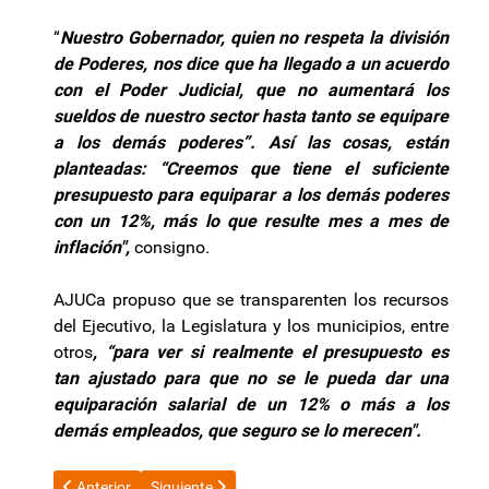
“
Nuestro Gobernador, quien no respeta la división
de Poderes, nos dice que ha llegado a un acuerdo
con el Poder Judicial, que no aumentará los
sueldos de nuestro sector hasta tanto se equipare
a los demás poderes”. Así las cosas, están
planteadas: “Creemos que tiene el suficiente
presupuesto para equiparar a los demás poderes
con un 12%, más lo que resulte mes a mes de
inflación",
consigno.
AJUCa propuso que se transparenten los recursos
del Ejecutivo, la Legislatura y los municipios, entre
otros
, “para ver si realmente el presupuesto es
tan ajustado para que no se le pueda dar una
equiparación salarial de un 12% o más a los
demás empleados, que seguro se lo merecen".
Artículo anterior: Jalil se reunió con autoridades del Tribunal d
Artículo siguiente: Con la presencia de Javier M
Anterior
Siguiente