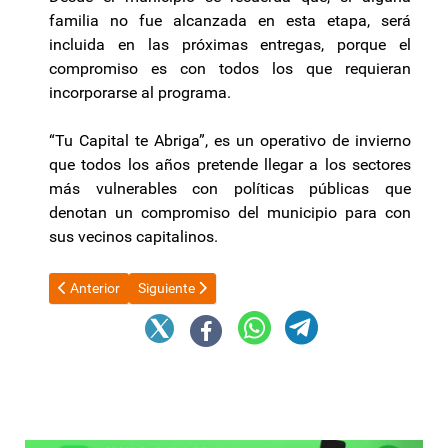
familia no fue alcanzada en esta etapa, será
incluida en las próximas entregas, porque el
compromiso es con todos los que requieran
incorporarse al programa.
“Tu Capital te Abriga”, es un operativo de invierno
que todos los años pretende llegar a los sectores
más vulnerables con políticas públicas que
denotan un compromiso del municipio para con
sus vecinos capitalinos.
Artículo anterior: Impuesto a las Ganancias: el Gobierno lanzó u
Artículo siguiente: El Gobierno lanzó un plan de o
Anterior
Siguiente