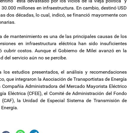
ntino “está devastado por los vicios de la vieja política” y
D 30.000 millones en infraestructura. En cambio, destinó USD
mas dos décadas, lo cual, indicó, se financió mayormente con
onarias.
lta de mantenimiento es una de las principales causas de los
siones en infraestructura eléctrica han sido insuficientes
ó cubrir costos. Aunque el Gobierno de Milei avanzó en la
d del servicio aún no se percibe.
a los estudios presentados, el análisis y recomendaciones
co, que integraron la Asociación de Transportistas de Energía
la Compañía Administradora del Mercado Mayorista Eléctrico
ía Eléctrica (CFEE), el Comité de Administración del Fondo
al (CAF), la Unidad de Especial Sistema de Transmisión de
 Energía.
ga”
su derecho al receso laboral”