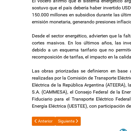
El vocero afirmó que el sistema energético arge
sostuvo que el país debería haber invertido US
150.000 millones en subsidios durante las últi
emisión monetaria, generando presiones inflaci
Desde el sector energético, advierten que la fa
cortes masivos. En los últimos años, las inver
debido a un esquema tarifario que no permiti
recomposición de tarifas, el impacto en la calida
Las obras priorizadas se definieron en base 
realizadas por la Comisión de Transporte Eléctri
Eléctrica de la República Argentina (ATEERA), 
S.A. (CAMMESA), el Consejo Federal de la Energ
Fiduciario para el Transporte Eléctrico Feder
Energía Eléctrica (UESTEE), con participación de
Artículo anterior: Nueva edición de “Tu Capital te Abri
Artículo siguiente: “Zenteno hizo uso de 
Anterior
Siguiente