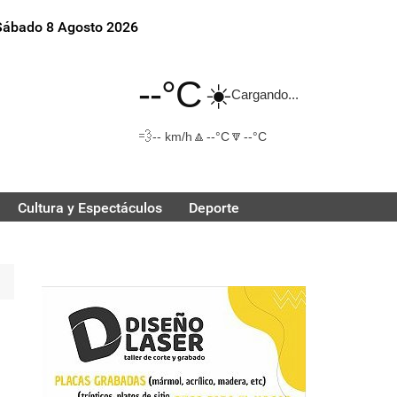
Sábado 8 Agosto 2026
--°C
☀️
Cargando...
💨
🔼
🔽
-- km/h
--°C
--°C
Cultura y Espectáculos
Deporte