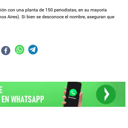
ción con una planta de 150 periodistas, en su mayoría
nos Aires). Si bien se desconoce el nombre, aseguran que
to tras sus anuncios: "Le damos el beneplácito"
motosierra: 5 mil empleados estatales serán desvinculados en julio