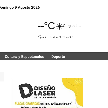
Domingo 9 Agosto 2026
--°C
☀️
Cargando...
💨
🔼
🔽
-- km/h
--°C
--°C
Cultura y Espectáculos
Deporte