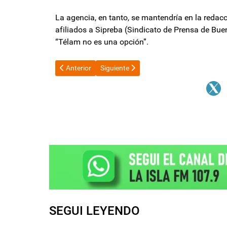
La agencia, en tanto, se mantendría en la redac
afiliados a Sipreba (Sindicato de Prensa de Bue
“Télam no es una opción”.
Artículo anterior: El FMI salió a respaldar a Luis Capu
Artículo siguiente: Javier Milei afila la 
Anterior
Siguiente
SEGUI LEYENDO