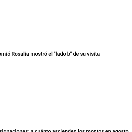
ió Rosalia mostró el "lado b" de su visita
asignaciones: a cuánto ascienden los montos en agosto