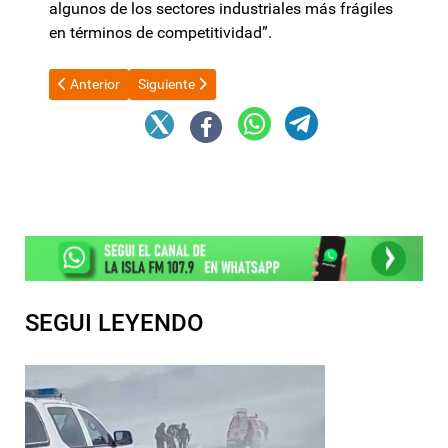
algunos de los sectores industriales más frágiles
en términos de competitividad”.
Artículo anterior: Manuel Adorni dice que a la gente "no le mol
Artículo siguiente: El Gobierno reveló qué harán co
Anterior
Siguiente
SEGUI LEYENDO