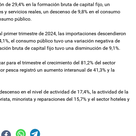
n de 29,4% en la formación bruta de capital fijo, un
s y servicios reales, un descenso de 9,8% en el consumo
onsumo público.
l primer trimestre de 2024, las importaciones descendieron
4,1%, el consumo público tuvo una variación negativa de
ación bruta de capital fijo tuvo una disminución de 9,1%.
ar para el trimestre el crecimiento del 81,2% del sector
ector pesca registró un aumento interanual de 41,3% y la
descenso en el nivel de actividad de 17,4%, la actividad de la
ista, minorista y reparaciones del 15,7% y el sector hoteles y
osada por la coparticipación
nezuela pedirá el arresto de Javier Milei, Karina Milei y Patricia Bullrich