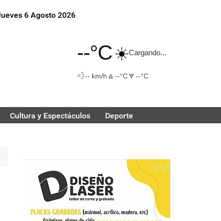
Jueves 6 Agosto 2026
--°C
☀️
Cargando...
💨
🔼
🔽
-- km/h
--°C
--°C
Cultura y Espectáculos
Deporte