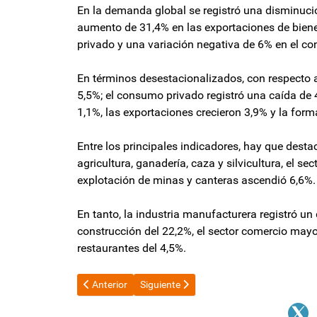
En la demanda global se registró una disminució
aumento de 31,4% en las exportaciones de biene
privado y una variación negativa de 6% en el c
En términos desestacionalizados, con respecto a
5,5%; el consumo privado registró una caída de 
1,1%, las exportaciones crecieron 3,9% y la form
Entre los principales indicadores, hay que destac
agricultura, ganadería, caza y silvicultura, el s
explotación de minas y canteras ascendió 6,6%.
En tanto, la industria manufacturera registró un 
construcción del 22,2%, el sector comercio mayor
restaurantes del 4,5%.
Artículo anterior: Acuerdo entre la Ciudad y la Casa R
Artículo siguiente: El fiscal general de Ve
Anterior
Siguiente