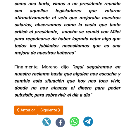
como una burla, vimos a un presidente reunido
con aquellos legisladores que votaron
afirmativamente el veto que mejoraba nuestros
salarios, observamos como la casta que tanto
criticó el presidente, anoche se reunió con Milei
para regodearse de haber logrado vetar algo que
todos los jubilados necesitamos que es una
mejora de nuestros haberes”
Finalmente, Moreno dijo
“aquí seguiremos en
nuestro reclamo hasta que alguien nos escuche y
cambie esta situación que hoy nos toca vivir,
donde no nos alcanza el dinero para poder
subsistir, para sobrevivir el día a día”
Artículo anterior: Mas municipios se suman al Consenso Fiscal
Artículo siguiente: Desde Economía insisten en qu
Anterior
Siguiente