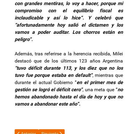
con grandes mentiras, lo voy a hacer, porque mi
compromiso con el equilibrio fiscal es
inclaudicable y así lo hice”. Y celebró que
“afortunadamente hoy salió el dictamen y los
vamos a poder auditar. Los chorros están en
peligro”.
Además, tras referirse a la herencia recibida, Milei
destacó que de los últimos 123 años Argentina
“tuvo déficit durante 113, y los diez que no los
tuvo fue porque estaba en default”
, mientras que
durante el actual Gobierno “
en el primer mes de
gestión se logró el déficit cero”
, una meta que “
no
hemos abandonado hasta el día de hoy y que no
vamos a abandonar este año”.
Artículo anterior: Renunció el presidente del INTA y temen que 
Artículo siguiente: Cabaña Nuevo Milenium: Innov
Anterior
Siguiente