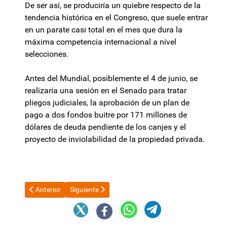
De ser así, se produciría un quiebre respecto de la
tendencia histórica en el Congreso, que suele entrar
en un parate casi total en el mes que dura la
máxima competencia internacional a nivel
selecciones.
Antes del Mundial, posiblemente el 4 de junio, se
realizaría una sesión en el Senado para tratar
pliegos judiciales, la aprobación de un plan de
pago a dos fondos buitre por 171 millones de
dólares de deuda pendiente de los canjes y el
proyecto de inviolabilidad de la propiedad privada.
Artículo anterior: Gobierno depositó fondos destinados al Prog
Artículo siguiente: Saadi disparó contra los libert
Anterior
Siguiente