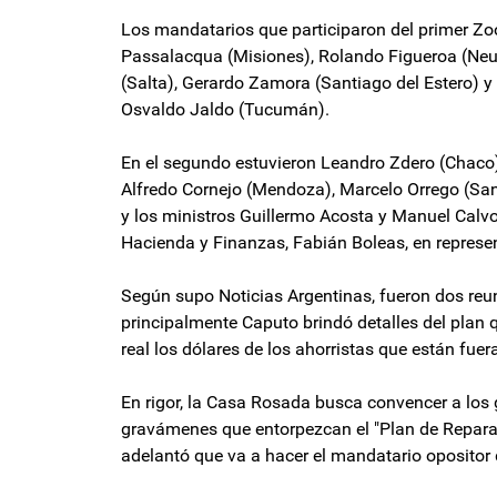
Los mandatarios que participaron del primer Zoo
Passalacqua (Misiones), Rolando Figueroa (Neuq
(Salta), Gerardo Zamora (Santiago del Estero) y
Osvaldo Jaldo (Tucumán).
En el segundo estuvieron Leandro Zdero (Chaco),
Alfredo Cornejo (Mendoza), Marcelo Orrego (San
y los ministros Guillermo Acosta y Manuel Calvo,
Hacienda y Finanzas, Fabián Boleas, en represent
Según supo Noticias Argentinas, fueron dos reun
principalmente Caputo brindó detalles del plan
real los dólares de los ahorristas que están fuer
En rigor, la Casa Rosada busca convencer a los 
gravámenes que entorpezcan el "Plan de Reparaci
adelantó que va a hacer el mandatario opositor d