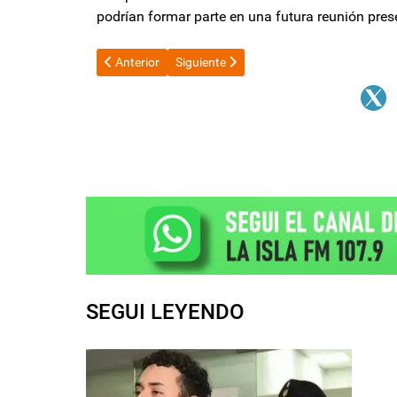
podrían formar parte en una futura reunión pres
Artículo anterior: La Argentina está cara: tiene preci
Artículo siguiente: Federico Sturzenegge
Anterior
Siguiente
SEGUI LEYENDO