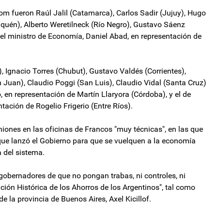
m fueron Raúl Jalil (Catamarca), Carlos Sadir (Jujuy), Hugo
uén), Alberto Weretilneck (Río Negro), Gustavo Sáenz
 el ministro de Economía, Daniel Abad, en representación de
 Ignacio Torres (Chubut), Gustavo Valdés (Corrientes),
 Juan), Claudio Poggi (San Luis), Claudio Vidal (Santa Cruz)
 en representación de Martín Llaryora (Córdoba), y el de
ación de Rogelio Frigerio (Entre Ríos).
iones en las oficinas de Francos "muy técnicas", en las que
 que lanzó el Gobierno para que se vuelquen a la economía
a del sistema.
gobernadores de que no pongan trabas, ni controles, ni
ón Histórica de los Ahorros de los Argentinos", tal como
e la provincia de Buenos Aires, Axel Kicillof.