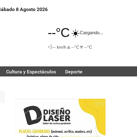
Sábado 8 Agosto 2026
--°C
☀️
Cargando...
💨
🔼
🔽
-- km/h
--°C
--°C
Cultura y Espectáculos
Deporte