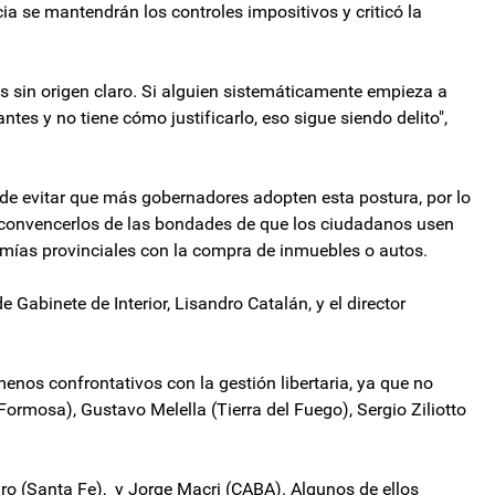
ia se mantendrán los controles impositivos y criticó la
s sin origen claro. Si alguien sistemáticamente empieza a
es y no tiene cómo justificarlo, eso sigue siendo delito",
 de evitar que más gobernadores adopten esta postura, por lo
ó convencerlos de las bondades de que los ciudadanos usen
omías provinciales con la compra de inmuebles o autos.
e Gabinete de Interior, Lisandro Catalán, y el director
enos confrontativos con la gestión libertaria, ya que no
 (Formosa), Gustavo Melella (Tierra del Fuego), Sergio Ziliotto
ro (Santa Fe), y Jorge Macri (CABA). Algunos de ellos