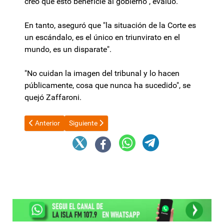
creo que esto beneficie al gobierno", evaluó.
En tanto, aseguró que "la situación de la Corte es
un escándalo, es el único en triunvirato en el
mundo, es un disparate".
"No cuidan la imagen del tribunal y lo hacen
públicamente, cosa que nunca ha sucedido", se
quejó Zaffaroni.
Artículo anterior: "Que la gente sepa que con nosotros no se jode
Artículo siguiente: Vuelve la inflación del 1%: el 
Anterior
Siguiente