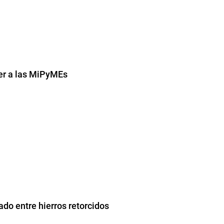
cer a las MiPyMEs
do entre hierros retorcidos