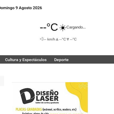
Domingo 9 Agosto 2026
--°C
☀️
Cargando...
💨
🔼
🔽
-- km/h
--°C
--°C
Cultura y Espectáculos
Deporte