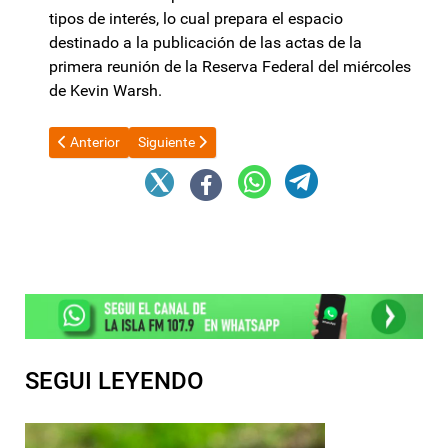
tipos de interés, lo cual prepara el espacio
destinado a la publicación de las actas de la
primera reunión de la Reserva Federal del miércoles
de Kevin Warsh.
Artículo anterior: Aguas de Catamarca suma un moderno laborato
Artículo siguiente: Abonarán un bono extraordinar
Anterior
Siguiente
SEGUI LEYENDO