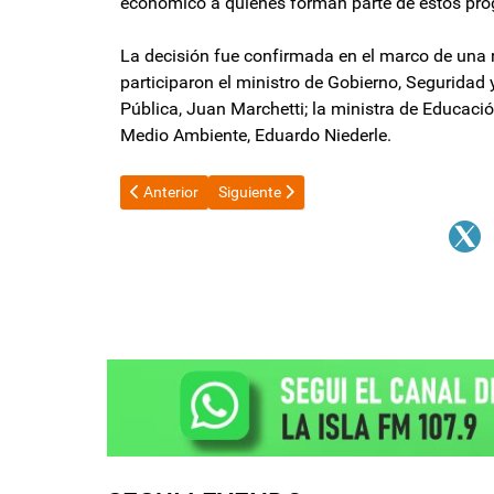
económico a quienes forman parte de estos pro
La decisión fue confirmada en el marco de una 
participaron el ministro de Gobierno, Seguridad y
Pública, Juan Marchetti; la ministra de Educació
Medio Ambiente, Eduardo Niederle.
Artículo anterior: El riesgo país cae al nivel más bajo 
Artículo siguiente: Renunció una funcio
Anterior
Siguiente