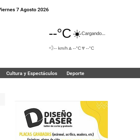
Viernes 7 Agosto 2026
--°C
☀️
Cargando...
💨
🔼
🔽
-- km/h
--°C
--°C
Cultura y Espectáculos
Deporte