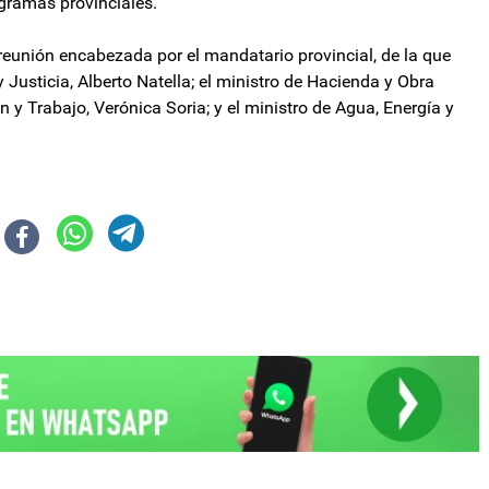
gramas provinciales.
reunión encabezada por el mandatario provincial, de la que
 Justicia, Alberto Natella; el ministro de Hacienda y Obra
n y Trabajo, Verónica Soria; y el ministro de Agua, Energía y
de la era Milei y se ubica en 408 puntos básicos
naria clave de Sandra Pettovello en Capital Humano