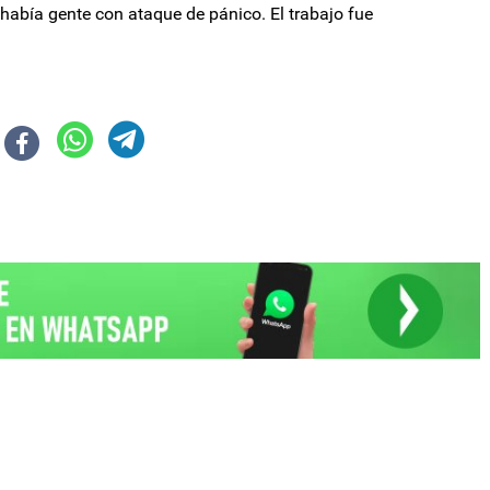
había gente con ataque de pánico. El trabajo fue
urga ideológica" en Cancillería, tras la salida de Diana Mondino
motosierra por Intercargo y echó a 15 empleados por el sorpresivo paro