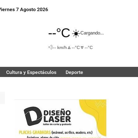
Viernes 7 Agosto 2026
--°C
☀️
Cargando...
💨
🔼
🔽
-- km/h
--°C
--°C
Cultura y Espectáculos
Deporte