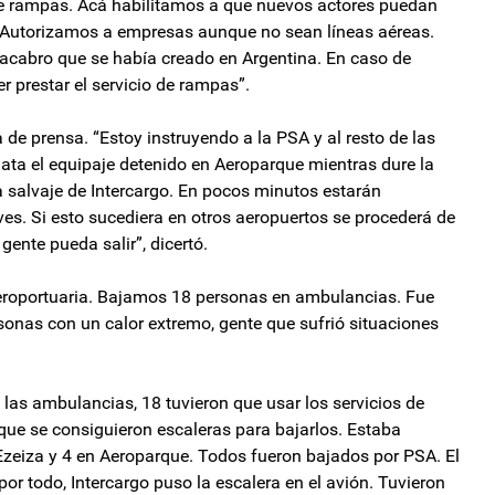
 de rampas. Acá habilitamos a que nuevos actores puedan
s. Autorizamos a empresas aunque no sean líneas aéreas.
acabro que se había creado en Argentina. En caso de
 prestar el servicio de rampas”.
 de prensa. “Estoy instruyendo a la PSA y al resto de las
ata el equipaje detenido en Aeroparque mientras dure la
 salvaje de Intercargo. En pocos minutos estarán
es. Si esto sucediera en otros aeropuertos se procederá de
ente pueda salir”, dicertó.
 aeroportuaria. Bajamos 18 personas en ambulancias. Fue
nas con un calor extremo, gente que sufrió situaciones
 las ambulancias, 18 tuvieron que usar los servicios de
ue se consiguieron escaleras para bajarlos. Estaba
Ezeiza y 4 en Aeroparque. Todos fueron bajados por PSA. El
or todo, Intercargo puso la escalera en el avión. Tuvieron