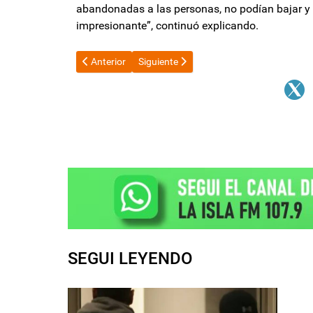
abandonadas a las personas, no podían bajar y 
impresionante”, continuó explicando.
Artículo anterior: Denunciaron a Javier Milei por la "p
Artículo siguiente: El Gobierno pasó la 
Anterior
Siguiente
SEGUI LEYENDO