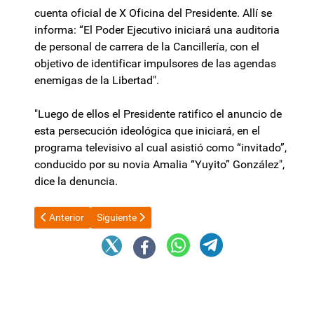
cuenta oficial de X Oficina del Presidente. Allí se
informa: “El Poder Ejecutivo iniciará una auditoria
de personal de carrera de la Cancillería, con el
objetivo de identificar impulsores de las agendas
enemigas de la Libertad".
"Luego de ellos el Presidente ratifico el anuncio de
esta persecución ideológica que iniciará, en el
programa televisivo al cual asistió como “invitado”,
conducido por su novia Amalia “Yuyito” González",
dice la denuncia.
Artículo anterior: Polémica entre el gobierno provincial y el mu
Artículo siguiente: El Gobierno le quita el monopolio
Anterior
Siguiente