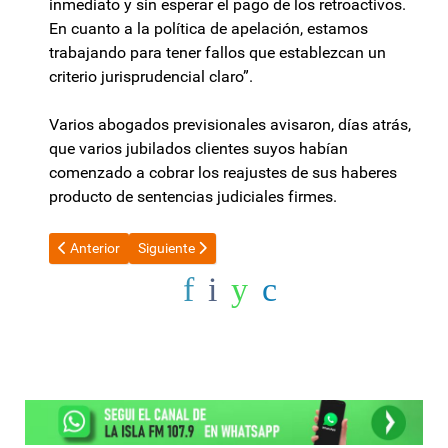
inmediato y sin esperar el pago de los retroactivos.
En cuanto a la política de apelación, estamos
trabajando para tener fallos que establezcan un
criterio jurisprudencial claro”.
Varios abogados previsionales avisaron, días atrás,
que varios jubilados clientes suyos habían
comenzado a cobrar los reajustes de sus haberes
producto de sentencias judiciales firmes.
Artículo anterior: Belén fue sede del Primer Encuentro Textil de l
Artículo siguiente: Es oficial: Argentina exportará
Anterior
Siguiente