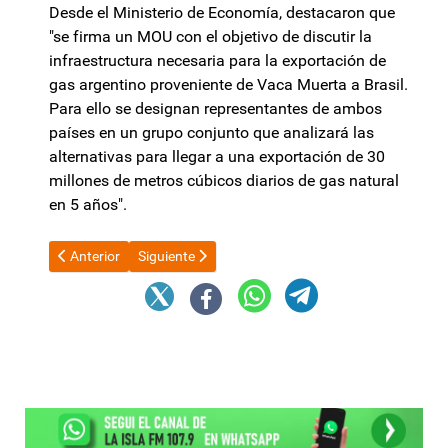
Desde el Ministerio de Economía, destacaron que
"se firma un MOU con el objetivo de discutir la
infraestructura necesaria para la exportación de
gas argentino proveniente de Vaca Muerta a Brasil.
Para ello se designan representantes de ambos
países en un grupo conjunto que analizará las
alternativas para llegar a una exportación de 30
millones de metros cúbicos diarios de gas natural
en 5 años".
Artículo anterior: El Gobierno estudia cómo mejorar las jubila
Artículo siguiente: A su manera, Argentina adhirió 
Anterior
Siguiente