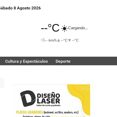
Sábado 8 Agosto 2026
--°C
☀️
Cargando...
💨
🔼
🔽
-- km/h
--°C
--°C
Cultura y Espectáculos
Deporte