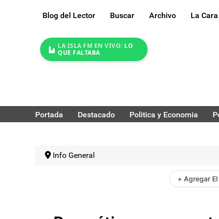
Blog del Lector
Buscar
Archivo
La Cara
LA ISLA FM EN VIVO:
LO
QUE FALTABA
Portada
Destacado
Politica y Economia
P
Info General
+ Agregar El