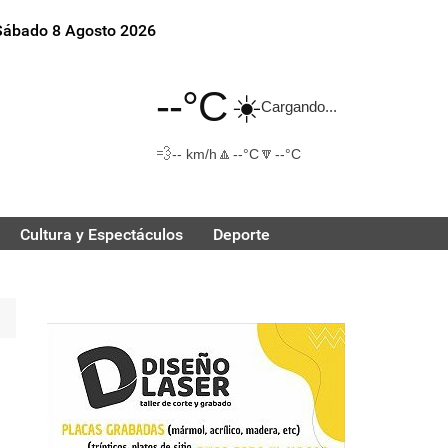
Sábado 8 Agosto 2026
--°C
☀️
Cargando...
💨
🔼
🔽
-- km/h
--°C
--°C
Cultura y Espectáculos
Deporte