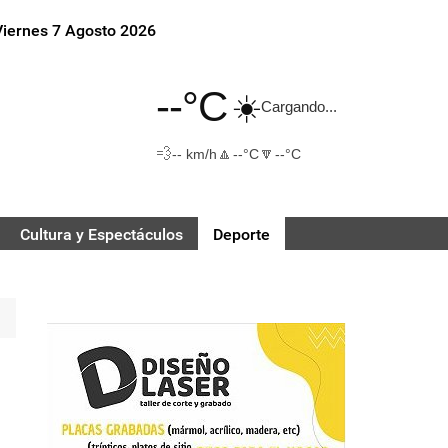
Viernes 7 Agosto 2026
--°C
☀️
Cargando...
💨
🔼
🔽
-- km/h
--°C
--°C
Cultura y Espectáculos
Deporte