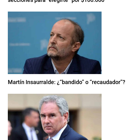
Martín Insaurralde: ¿“bandido” o “recaudador”?